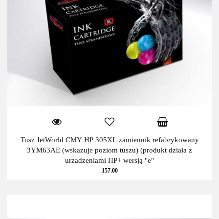
Tusz JetWorld CMY HP 305XL zamiennik refabrykowany
3YM63AE (wskazuje poziom tuszu) (produkt działa z
urządzeniami HP+ wersją "e"
157.00