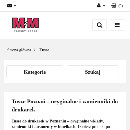
(
0
)
Zaloguj się
Załóż konto
Dodaj zgłoszenie
Zgody cookies
Strona główna
Tusze
Kategorie
Szukaj
Tusze Poznań – oryginalne i zamienniki do
drukarek
Tusze do drukarek w Poznaniu – oryginalne wkłady,
zamienniki i atramenty w butelkach.
Dobierz produkt po