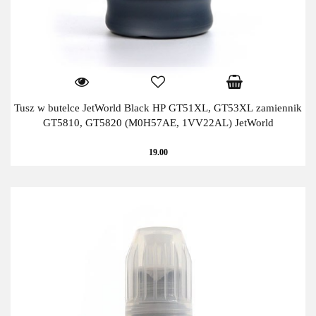
Tusz w butelce JetWorld Black HP GT51XL, GT53XL zamiennik
GT5810, GT5820 (M0H57AE, 1VV22AL) JetWorld
19.00