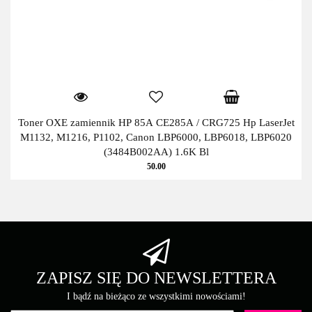
Toner OXE zamiennik HP 85A CE285A / CRG725 Hp LaserJet
M1132, M1216, P1102, Canon LBP6000, LBP6018, LBP6020
(3484B002AA) 1.6K Bl
50.00
ZAPISZ SIĘ DO NEWSLETTERA
I bądź na bieżąco ze wszystkimi nowościami!