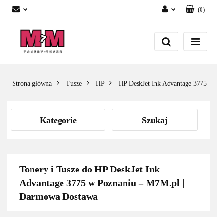
(
0
)
Zaloguj się
Załóż konto
Dodaj zgłoszenie
Zgody cookies
Strona główna
Tusze
HP
HP DeskJet Ink Advantage 3775
Kategorie
Szukaj
Tonery i Tusze do HP DeskJet Ink
Advantage 3775 w Poznaniu – M7M.pl |
Darmowa Dostawa