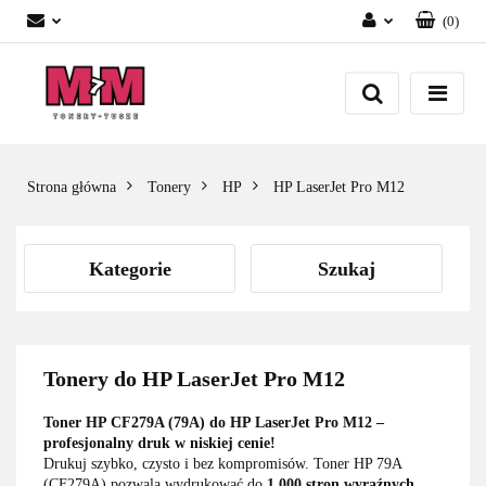
(
0
)
Zaloguj się
Załóż konto
Dodaj zgłoszenie
Zgody cookies
Strona główna
Tonery
HP
HP LaserJet Pro M12
Kategorie
Szukaj
Tonery do HP LaserJet Pro M12
Toner HP CF279A (79A) do HP LaserJet Pro M12 –
profesjonalny druk w niskiej cenie!
Drukuj szybko, czysto i bez kompromisów. Toner HP 79A
(CF279A) pozwala wydrukować do
1 000 stron wyraźnych,