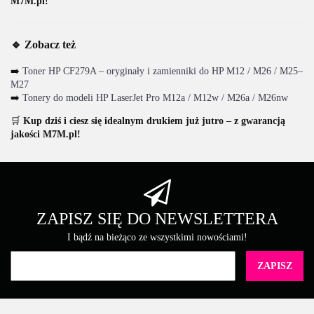
M7M.pl!
🔹 Zobacz też
➡️
Toner HP CF279A – oryginały i zamienniki do HP M12 / M26 / M25–
M27
➡️
Tonery do modeli HP LaserJet Pro M12a / M12w / M26a / M26nw
🛒
Kup dziś i ciesz się idealnym drukiem już jutro – z gwarancją
jakości M7M.pl!
ZAPISZ SIĘ DO NEWSLETTERA
I bądź na bieżąco ze wszystkimi nowościami!