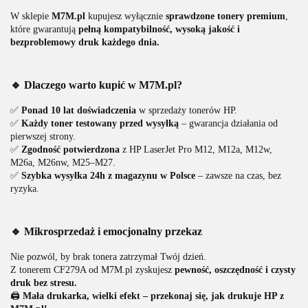
W sklepie
M7M.pl
kupujesz wyłącznie
sprawdzone tonery premium
,
które gwarantują
pełną kompatybilność, wysoką jakość i
bezproblemowy druk każdego dnia.
🔹 Dlaczego warto kupić w M7M.pl?
✅
Ponad 10 lat doświadczenia
w sprzedaży tonerów HP.
✅
Każdy toner testowany przed wysyłką
– gwarancja działania od
pierwszej strony.
✅
Zgodność potwierdzona
z HP LaserJet Pro M12, M12a, M12w,
M26a, M26nw, M25–M27.
✅
Szybka wysyłka 24h z magazynu w Polsce
– zawsze na czas, bez
ryzyka.
🔹 Mikrosprzedaż i emocjonalny przekaz
Nie pozwól, by brak tonera zatrzymał Twój dzień.
Z tonerem CF279A od M7M.pl zyskujesz
pewność, oszczędność i czysty
druk bez stresu.
🖨️
Mała drukarka, wielki efekt – przekonaj się, jak drukuje HP z