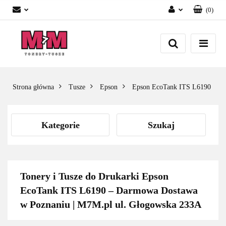
(
0
)
Zaloguj się
Załóż konto
Dodaj zgłoszenie
Zgody cookies
Strona główna
Tusze
Epson
Epson EcoTank ITS L6190
Kategorie
Szukaj
Tonery i Tusze do Drukarki Epson
EcoTank ITS L6190 – Darmowa Dostawa
w Poznaniu | M7M.pl ul. Głogowska 233A