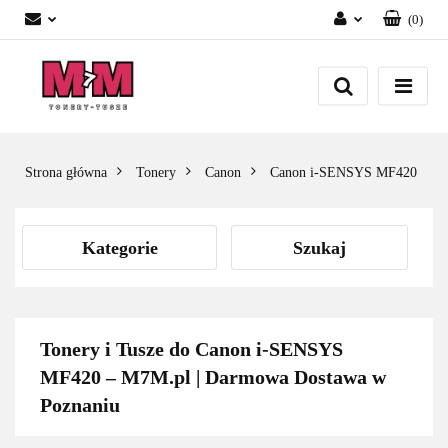
(
0
)
Zaloguj się
Załóż konto
Dodaj zgłoszenie
Zgody cookies
Strona główna
Tonery
Canon
Canon i-SENSYS MF420
Kategorie
Szukaj
Tonery i Tusze do Canon i-SENSYS
MF420 – M7M.pl | Darmowa Dostawa w
Poznaniu