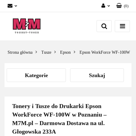
(
0
)
Zaloguj się
Załóż konto
Dodaj zgłoszenie
Zgody cookies
Strona główna
Tusze
Epson
Epson WorkForce WF-100W
Kategorie
Szukaj
Tonery i Tusze do Drukarki Epson
WorkForce WF-100W w Poznaniu –
M7M.pl – Darmowa Dostawa na ul.
Głogowska 233A