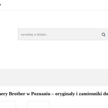
POZNAŃ – GŁOGOWSKA
TONERY
TUSZE
AREK POZNAŃ
TONERY DLA SZKÓŁ
TONERY DLA
KT
Y
TUSZE
NAPRAWA DRUKAREK
TONERY DLA
POZNAŃ
SZKÓŁ
ery Brother w Poznaniu – oryginały i zamienniki d