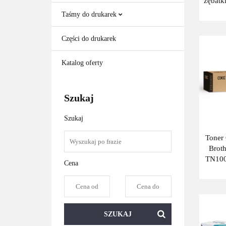
zębatk
do Br
Taśmy do drukarek
(1
Części do drukarek
Katalog oferty
Szukaj
Szukaj
Toner
Brot
TN100
Cena
TN-10
SZUKAJ