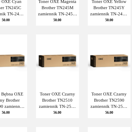
r OXE Cyan
Toner OXE Magenta
Toner OXE Yellow
her TN245C
Brother TN245M
Brother TN245Y
nnik TN-245C
zamiennik TN-245M
zamiennik TN-245Y
OXE
OXE
OXE
50.00
50.00
50.00
 Bębna OXE
Toner OXE Czarny
Toner OXE Czarny
ny Brother
Brother TN2510
Brother TN2590
0 zamiennik
zamiennik TN-2510
zamiennik TN-2590
1090 OXE
Oxe
Oxe
56.00
56.00
56.00