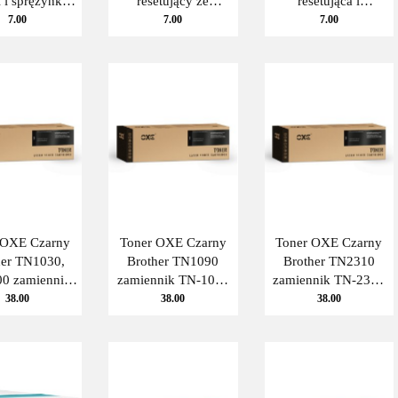
i i sprężynka)
resetujący ze
resetująca i
other TN-241
spreżyną) do Brother
sprężynka) do
7.00
7.00
7.00
0szt.) THI
TN3430, (10szt.)
Brother TN-245
THI
CMY HIGH YIELD
(10szt.) THI
 OXE Czarny
Toner OXE Czarny
Toner OXE Czarny
her TN1030,
Brother TN1090
Brother TN2310
0 zamiennik
zamiennik TN-1090
zamiennik TN-2310
30, TN-1000
OXE
OXE
38.00
38.00
38.00
Oxe