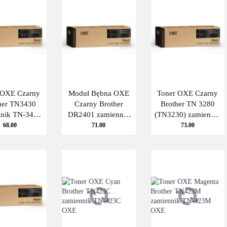
 OXE Czarny
Moduł Bębna OXE
Toner OXE Czarny
her TN3430
Czarny Brother
Brother TN 3280
nnik TN-3430
DR2401 zamiennik
(TN3230) zamiennik
OXE
DR-2401 OXE
TN-3280 OXE
68.00
71.00
73.00