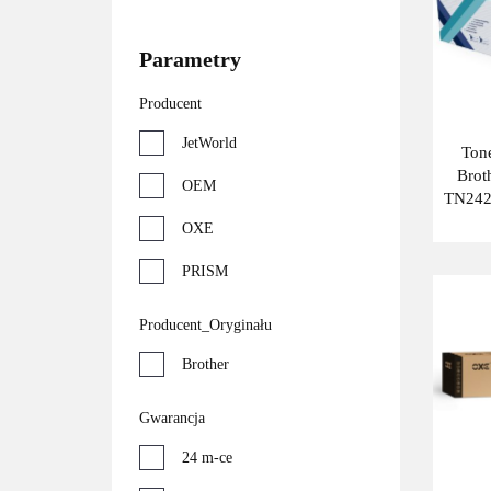
Parametry
Producent
JetWorld
Ton
Brot
OEM
TN2421
bl
OXE
PRISM
THI
Producent_Oryginału
Tiom
Brother
Gwarancja
24 m-ce