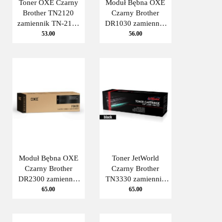
Toner OXE Czarny
Moduł Bębna OXE
Brother TN2120
Czarny Brother
zamiennik TN-2120
DR1030 zamiennik
(TN2110)
DR-1030 Oxe
53.00
56.00
Moduł Bębna OXE
Toner JetWorld
Czarny Brother
Czarny Brother
DR2300 zamiennik
TN3330 zamiennik
DR-2300 OXE
TN-3330 JetWorld
65.00
65.00