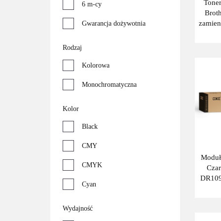
Tone
6 m-cy
Brot
zamie
Gwarancja dożywotnia
Rodzaj
Kolorowa
Monochromatyczna
Kolor
Black
CMY
Moduł
CMYK
Czar
DR109
Cyan
DR-
Czarny
Wydajność