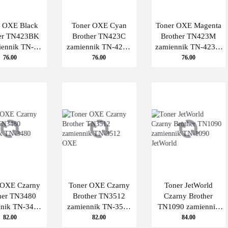
r OXE Black
Toner OXE Cyan
Toner OXE Magenta
er TN423BK
Brother TN423C
Brother TN423M
iennik TN-
zamiennik TN-423C
zamiennik TN-423M
3BK OXE
OXE
OXE
76.00
76.00
76.00
 OXE Czarny
Toner OXE Czarny
Toner JetWorld
her TN3480
Brother TN3512
Czarny Brother
nnik TN-3480
zamiennik TN-3512
TN1090 zamiennik
OXE
OXE
TN-1090 JetWorld
82.00
82.00
84.00