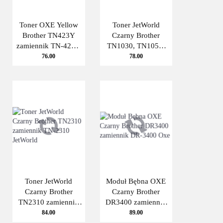
Toner OXE Yellow
Toner JetWorld
Brother TN423Y
Czarny Brother
zamiennik TN-423Y
TN1030, TN1050,
OXE
TN1000 zamiennik
76.00
78.00
TN-1030, TN-1050,
TN-1000 JetWorld
Toner JetWorld
Moduł Bębna OXE
Czarny Brother
Czarny Brother
TN2310 zamiennik
DR3400 zamiennik
TN-2310 JetWorld
DR-3400 Oxe
84.00
89.00