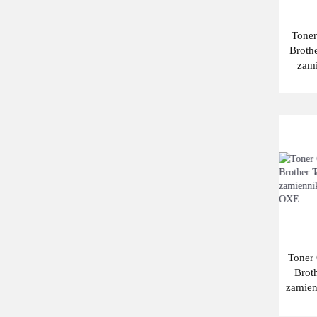
20000
Tone
2200
Broth
zam
2300
42
2500
25000
2600
3000
3500
4000
Toner
4500
Brot
zamie
5000