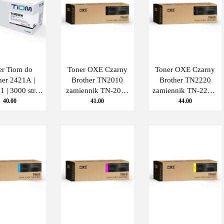
er Tiom do
Toner OXE Czarny
Toner OXE Czarny
her 2421A |
Brother TN2010
Brother TN2220
 | 3000 str. |
zamiennik TN-2010
zamiennik TN-2220,
ack Tiom
OXE
TN420, TN450 OXE
40.00
41.00
44.00