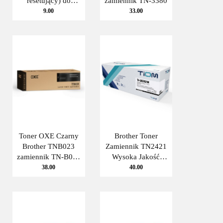
resetujący) do
zamiennik TN-3380
Brother TN-
9.00
33.00
1090,TN1090
(10szt.) THI
Toner OXE Czarny
Brother Toner
Brother TNB023
Zamiennik TN2421
zamiennik TN-B023
Wysoka Jakość
OXE
Druku
38.00
40.00