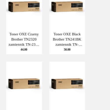
Toner OXE Czarny
Toner OXE Black
Brother TN2320
Brother TN241BK
zamiennik TN-2320
zamiennik TN-
OXE
241BK OXE
44.00
50.00