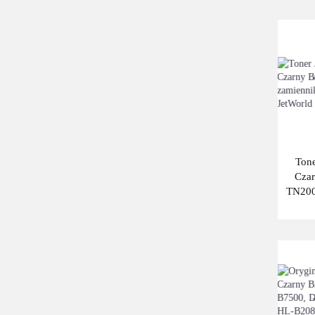
50000
6000
6500
7000
75000
8000
Tone
9000
Czar
TN200
NIE DOTYCZY
TN-20