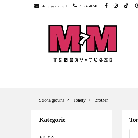
sklep@m7m.pl
732460240
SKLEP TONERY 
NAPRAWA DRUK
BLOG
KONTA
SKLEP TONERY POZNAŃ –
TONER
GŁOGOWSKA
Strona główna
Tonery
Brother
Kategorie
Ton
Tonery