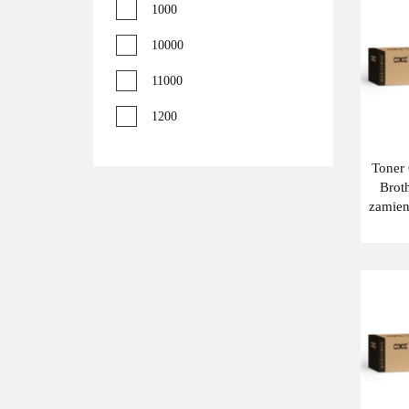
Magenta
1000
Yellow
10000
11000
1200
12000
Toner
Brot
1500
zamie
15000
1600
17000
1800
18000
2000