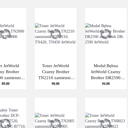
r JetWorld
Toner JetWorld
Moduł Bębna
ny Brother
Czarny Brother
JetWorld Czarny
0 zamiennik
TN2210 zamiennik
Brother DR2590
00 JetWorld
TN-2210, TN420,
zamiennik DR-2590
89.00
90.00
94.00
TN450 JetWorld
JetWorld