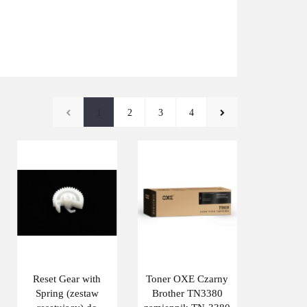
1
2
3
4
Reset Gear with
Toner OXE Czarny
Spring (zestaw
Brother TN3380