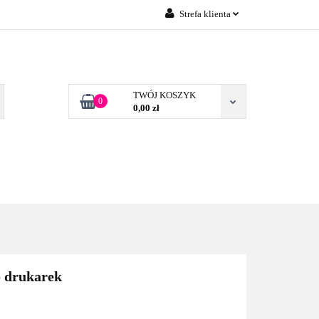
Strefa klienta
Zaloguj się
 FIRM POZNAŃ
Załóż konto
Dodaj zgłoszenie
TWÓJ KOSZYK
0
0,00 zł
Zgody cookies
TONERY DLA FIRM
BLOG
KONTAKT
POZNAŃ
o drukarek