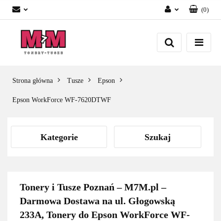
(
0
)
Zaloguj się
Załóż konto
Dodaj zgłoszenie
Zgody cookies
Strona główna
Tusze
Epson
Epson WorkForce WF-7620DTWF
Kategorie
Szukaj
Tonery i Tusze Poznań – M7M.pl –
Darmowa Dostawa na ul. Głogowską
233A, Tonery do Epson WorkForce WF-