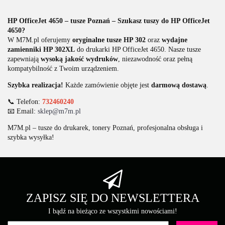
HP OfficeJet 4650 – tusze Poznań – Szukasz tuszy do HP OfficeJet
4650?
W M7M.pl oferujemy
oryginalne tusze HP 302
oraz
wydajne
zamienniki HP 302XL
do drukarki HP OfficeJet 4650.
Nasze tusze
zapewniają
wysoką jakość wydruków
, niezawodność oraz pełną
kompatybilność z Twoim urządzeniem.
Szybka realizacja!
Każde zamówienie objęte jest
darmową dostawą
.
📞 Telefon:
732460240
📧 Email:
sklep@m7m.pl
M7M.pl – tusze do drukarek, tonery Poznań, profesjonalna obsługa i
szybka wysyłka!
ZAPISZ SIĘ DO NEWSLETTERA
I bądź na bieżąco ze wszystkimi nowościami!