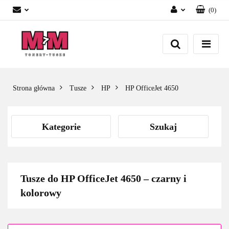
(
0
)
Zaloguj się
Załóż konto
Dodaj zgłoszenie
Zgody cookies
Strona główna
Tusze
HP
HP OfficeJet 4650
Kategorie
Szukaj
Tusze do HP OfficeJet 4650 – czarny i
kolorowy