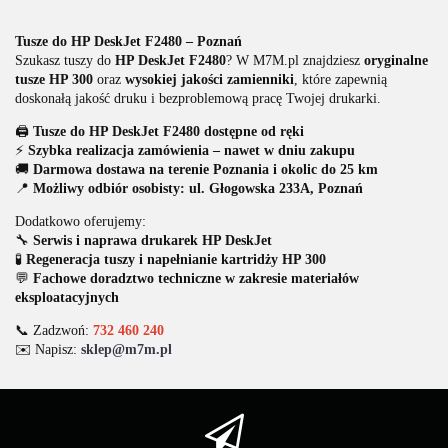
Tusze do HP DeskJet F2480 – Poznań
Szukasz tuszy do
HP DeskJet F2480
? W M7M.pl znajdziesz
oryginalne
tusze HP 300
oraz
wysokiej jakości zamienniki
, które zapewnią
doskonałą jakość druku i bezproblemową pracę Twojej drukarki.
🖨️
Tusze do HP DeskJet F2480 dostępne od ręki
⚡
Szybka realizacja zamówienia – nawet w dniu zakupu
🚚
Darmowa dostawa na terenie Poznania i okolic do 25 km
📍
Możliwy odbiór osobisty: ul. Głogowska 233A, Poznań
Dodatkowo oferujemy:
🔧
Serwis i naprawa drukarek HP DeskJet
🧪
Regeneracja tuszy i napełnianie kartridży HP 300
💬
Fachowe doradztwo techniczne w zakresie materiałów
eksploatacyjnych
📞 Zadzwoń:
732 460 240
✉️ Napisz:
sklep@m7m.pl