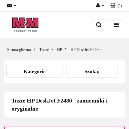
(
0
)
Zaloguj się
Załóż konto
Dodaj zgłoszenie
Zgody cookies
Strona główna
Tusze
HP
HP DeskJet F2480
Kategorie
Szukaj
Tusze HP DeskJet F2480 - zamienniki i
oryginalne