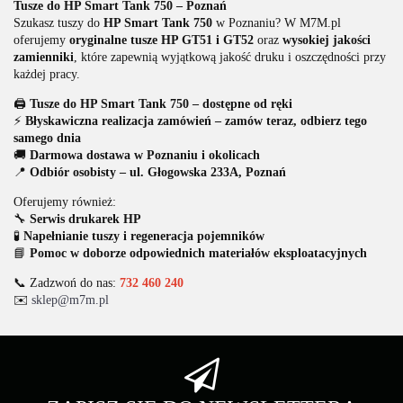
Tusze do HP Smart Tank 750 – Poznań
Szukasz tuszy do
HP Smart Tank 750
w Poznaniu? W M7M.pl
oferujemy
oryginalne tusze HP GT51 i GT52
oraz
wysokiej jakości
zamienniki
, które zapewnią wyjątkową jakość druku i oszczędności przy
każdej pracy.
🖨️
Tusze do HP Smart Tank 750 – dostępne od ręki
⚡
Błyskawiczna realizacja zamówień – zamów teraz, odbierz tego
samego dnia
🚚
Darmowa dostawa w Poznaniu i okolicach
📍
Odbiór osobisty – ul. Głogowska 233A, Poznań
Oferujemy również:
🔧
Serwis drukarek HP
🧪
Napełnianie tuszy i regeneracja pojemników
📘
Pomoc w doborze odpowiednich materiałów eksploatacyjnych
📞 Zadzwoń do nas:
732 460 240
✉️
sklep@m7m.pl