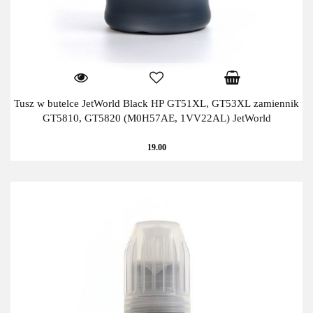
Tusz w butelce JetWorld Black HP GT51XL, GT53XL zamiennik
GT5810, GT5820 (M0H57AE, 1VV22AL) JetWorld
19.00