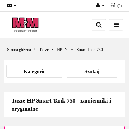
(
0
)
Zaloguj się
Załóż konto
Dodaj zgłoszenie
Zgody cookies
Strona główna
Tusze
HP
HP Smart Tank 750
Kategorie
Szukaj
Tusze HP Smart Tank 750 - zamienniki i
oryginalne