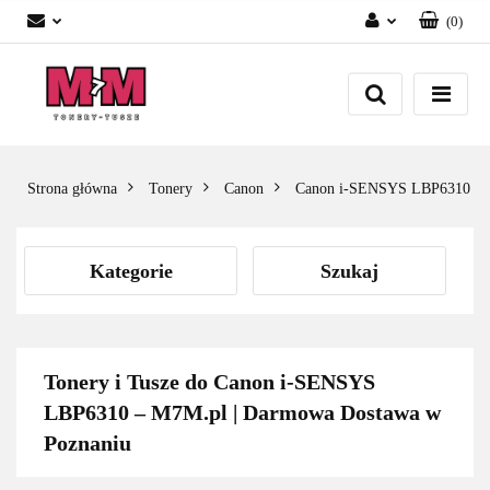
(
0
)
Zaloguj się
Załóż konto
Dodaj zgłoszenie
Zgody cookies
Strona główna
Tonery
Canon
Canon i-SENSYS LBP6310
Kategorie
Szukaj
Tonery i Tusze do Canon i-SENSYS
LBP6310 – M7M.pl | Darmowa Dostawa w
Poznaniu