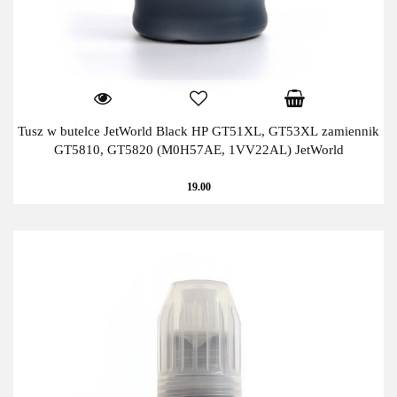
Tusz w butelce JetWorld Black HP GT51XL, GT53XL zamiennik
GT5810, GT5820 (M0H57AE, 1VV22AL) JetWorld
19.00