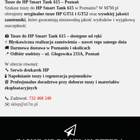
Tusze do HP Smart Tank 615 – Poznań
Szukasz tuszy do
HP Smart Tank 615
w Poznaniu? W M7M.pl
oferujemy
oryginalne tusze HP GT51 i GT52
oraz
wysokiej jakości
zamienniki
, które gwarantują niezawodną jakość wydruków i wyjątkową
oszczędność.
🖨️
Tusze do HP Smart Tank 615 – dostępne od ręki
⚡
Błyskawiczna realizacja zamówienia – nawet tego samego dnia
🚚
Darmowa dostawa w Poznaniu i okolicach
📍
Odbiór osobisty – ul. Głogowska 233A, Poznań
W ofercie również:
🔧
Serwis drukarek HP
🧪
Napełnianie tuszy i regeneracja pojemników
📘
Profesjonalne doradztwo przy doborze tuszy i materiałów
eksploatacyjnych
📞 Zadzwoń:
732 460 240
✉️
sklep@m7m.pl