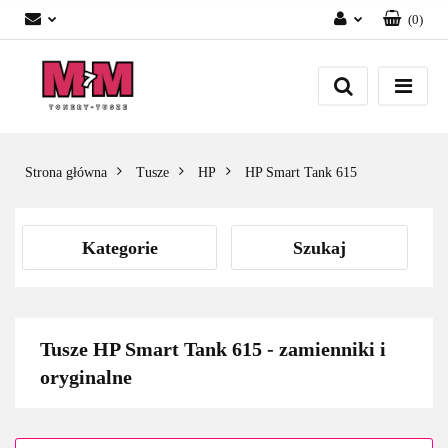
(
0
)
Zaloguj się
Załóż konto
Dodaj zgłoszenie
Zgody cookies
Strona główna
Tusze
HP
HP Smart Tank 615
Kategorie
Szukaj
Tusze HP Smart Tank 615 - zamienniki i
oryginalne