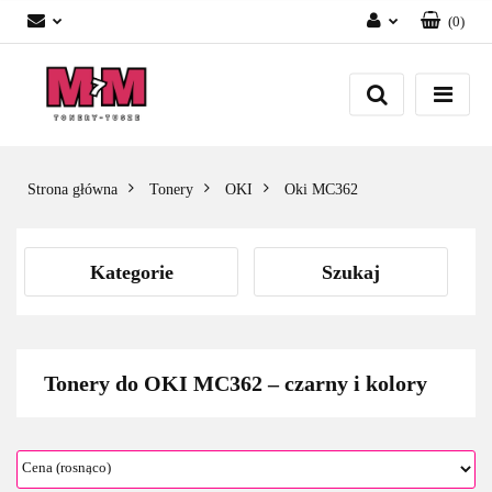
(
0
)
Zaloguj się
Załóż konto
Dodaj zgłoszenie
Zgody cookies
Strona główna
Tonery
OKI
Oki MC362
Kategorie
Szukaj
Tonery do OKI MC362 – czarny i kolory