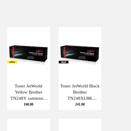
Toner JetWorld
Toner JetWorld Black
Yellow Brother
Brother
TN248Y zamiennik
TN248XLBK
TN-248Y JetWorld
zamiennik TN-
160.00
241.00
248XLBK JetWorld