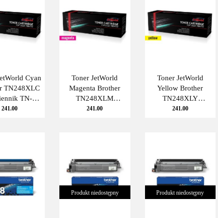
JetWorld Cyan
Toner JetWorld
Toner JetWorld
er TN248XLC
Magenta Brother
Yellow Brother
iennik TN-
TN248XLM
TN248XLY
LC JetWorld
zamiennik TN-
zamiennik TN-
241.00
241.00
241.00
248XLM JetWorld
248XLY JetWorld
Produkt niedostępny
Produkt niedostępny