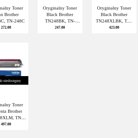
nalny Toner
Oryginalny Toner
Oryginalny Toner
n Brother
Black Brother
Black Brother
C, TN-248C
TN248BK, TN-
TN248XLBK, TN-
248BK
248XLBK
272.00
247.00
423.00
kt niedostępny
nalny Toner
nta Brother
8XLM, TN-
248XLM
497.00