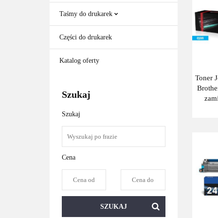
Taśmy do drukarek
Części do drukarek
Katalog oferty
Toner 
Broth
Szukaj
zam
248X
Szukaj
Cena
SZUKAJ