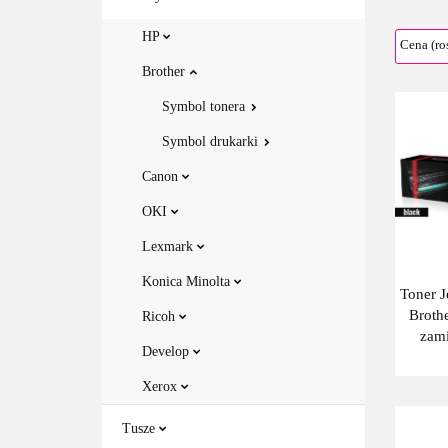
HP
Brother
Symbol tonera
Symbol drukarki
Canon
OKI
Lexmark
Konica Minolta
Toner J
Broth
Ricoh
zam
Develop
248B
Xerox
Tusze