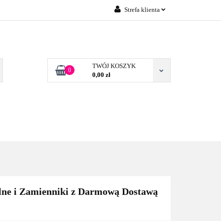
Strefa klienta
Zaloguj się
 FIRM POZNAŃ
Załóż konto
Dodaj zgłoszenie
TWÓJ KOSZYK
0
0,00 zł
Zgody cookies
TONERY DLA FIRM
BLOG
KONTAKT
POZNAŃ
ne i Zamienniki z Darmową Dostawą