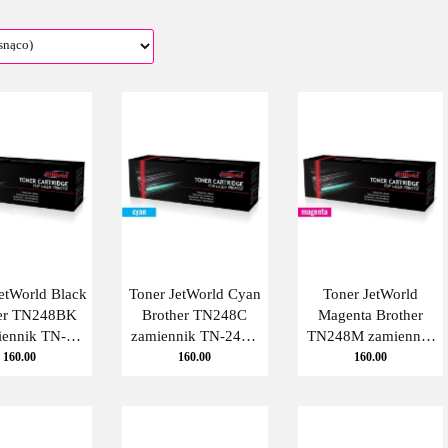
etWorld Black
Toner JetWorld Cyan
Toner JetWorld
er TN248BK
Brother TN248C
Magenta Brother
iennik TN-
zamiennik TN-248C
TN248M zamiennik
K JetWorld
JetWorld
TN-248M JetWorld
160.00
160.00
160.00