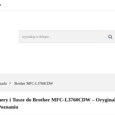
POZNAŃ – GŁOGOWSKA
TONERY
TUSZE
AREK POZNAŃ
TONERY DLA SZKÓŁ
TONERY DLA
KT
Y
TUSZE
NAPRAWA DRUKAREK
TONERY DLA
POZNAŃ
SZKÓŁ
karki
Brother MFC-L3760CDW
nery i Tusze do Brother MFC-L3760CDW – Oryginal
Poznaniu