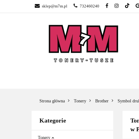
sklep@m7m.pl
732460240
SKLEP TONERY 
NAPRAWA DRUK
BLOG
KONTA
SKLEP TONERY POZNAŃ –
TONER
GŁOGOWSKA
Strona główna
Tonery
Brother
Symbol dru
Kategorie
To
w 
Tonery