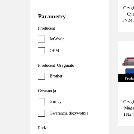
Orygi
Cya
Parametry
TN248
Producent
JetWorld
OEM
Producent_Oryginału
Brother
Produ
Gwarancja
Orygi
6 m-cy
Mage
Gwarancja dożywotnia
TN24
Rodzaj