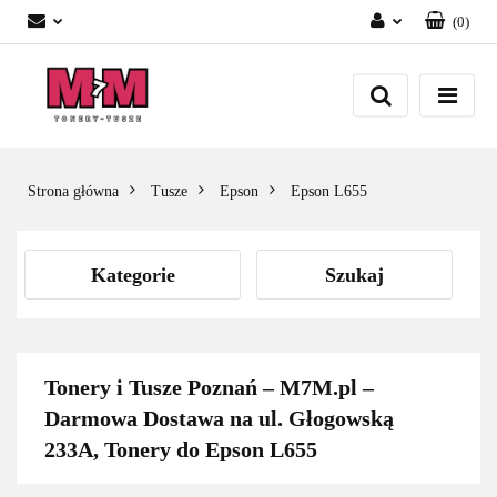
(
0
)
Zaloguj się
Załóż konto
Dodaj zgłoszenie
Zgody cookies
Strona główna
Tusze
Epson
Epson L655
Kategorie
Szukaj
Tonery i Tusze Poznań – M7M.pl –
Darmowa Dostawa na ul. Głogowską
233A, Tonery do Epson L655