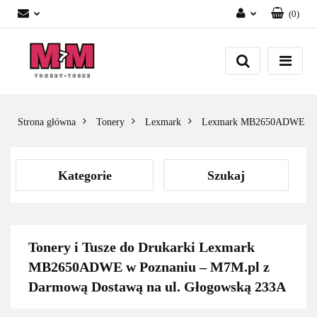
(
0
)
Zaloguj się
Załóż konto
Dodaj zgłoszenie
Zgody cookies
Strona główna
Tonery
Lexmark
Lexmark MB2650ADWE
Kategorie
Szukaj
Tonery i Tusze do Drukarki Lexmark
MB2650ADWE w Poznaniu – M7M.pl z
Darmową Dostawą na ul. Głogowską 233A