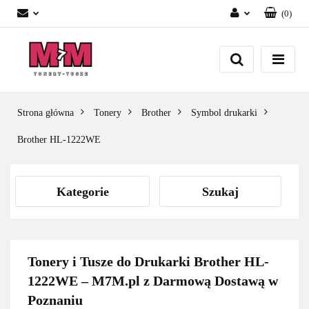
(
0
)
Zaloguj się
Załóż konto
Dodaj zgłoszenie
Zgody cookies
Strona główna
Tonery
Brother
Symbol drukarki
Brother HL-1222WE
Kategorie
Szukaj
Tonery i Tusze do Drukarki Brother HL-
1222WE – M7M.pl z Darmową Dostawą w
Poznaniu