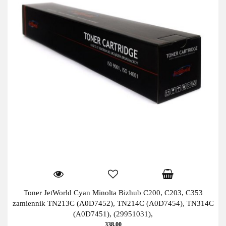
Toner JetWorld Cyan Minolta Bizhub C200, C203, C353
zamiennik TN213C (A0D7452), TN214C (A0D7454), TN314C
(A0D7451), (29951031),
338.00