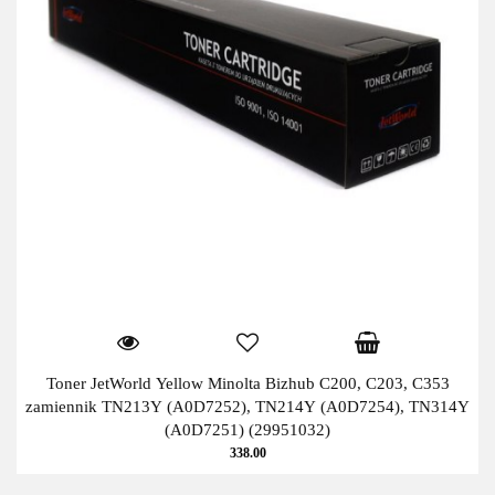
Toner JetWorld Yellow Minolta Bizhub C200, C203, C353
zamiennik TN213Y (A0D7252), TN214Y (A0D7254), TN314Y
(A0D7251) (29951032)
338.00