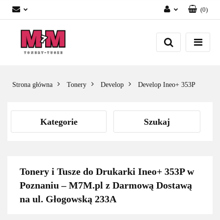
(
0
)
Zaloguj się
Załóż konto
Dodaj zgłoszenie
Zgody cookies
Strona główna
Tonery
Develop
Develop Ineo+ 353P
Kategorie
Szukaj
Tonery i Tusze do Drukarki Ineo+ 353P w
Poznaniu – M7M.pl z Darmową Dostawą
na ul. Głogowską 233A