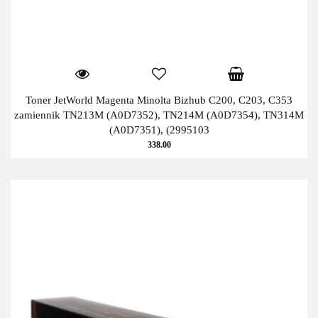
Toner JetWorld Magenta Minolta Bizhub C200, C203, C353
zamiennik TN213M (A0D7352), TN214M (A0D7354), TN314M
(A0D7351), (2995103
338.00