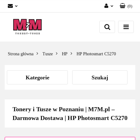
(
0
)
Zaloguj się
Załóż konto
Dodaj zgłoszenie
Zgody cookies
Strona główna
Tusze
HP
HP Photosmart C5270
Kategorie
Szukaj
Tonery i Tusze w Poznaniu | M7M.pl –
Darmowa Dostawa | HP Photosmart C5270