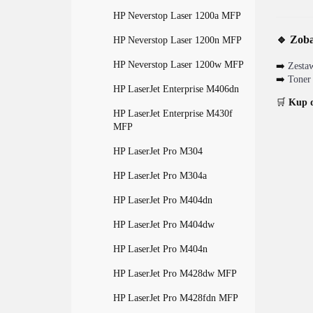
HP Neverstop Laser 1200a MFP
🔹 Zoba
HP Neverstop Laser 1200n MFP
HP Neverstop Laser 1200w MFP
➡️
Zesta
➡️
Toner
HP LaserJet Enterprise M406dn
🛒
Kup d
HP LaserJet Enterprise M430f
MFP
HP LaserJet Pro M304
HP LaserJet Pro M304a
HP LaserJet Pro M404dn
HP LaserJet Pro M404dw
HP LaserJet Pro M404n
HP LaserJet Pro M428dw MFP
HP LaserJet Pro M428fdn MFP