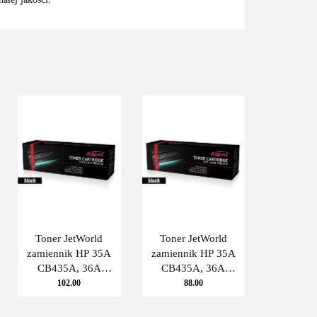
Toner JetWorld
Toner JetWorld
zamiennik HP 35A
zamiennik HP 35A
CB435A, 36A
CB435A, 36A
CB436A, 85A
CB436A, 85A
102.00
88.00
CE285A CB435A
CE285A LaserJet
LaserJet P1005,
P1005, M1120,