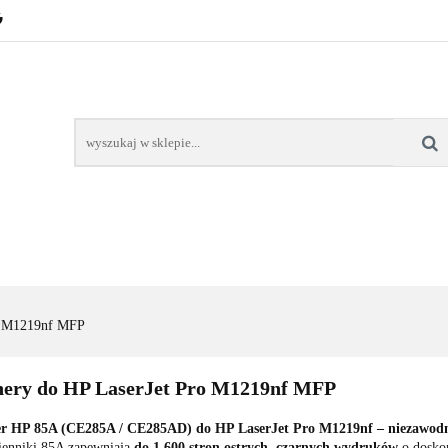
POZNAŃ – GŁOGOWSKA
TONERY
TUSZE
AREK POZNAŃ
TONERY DLA SZKÓŁ
TONERY DLA
KT
Y
TUSZE
NAPRAWA DRUKAREK
TONERY DLA
POZNAŃ
SZKÓŁ
o M1219nf MFP
nery do HP LaserJet Pro M1219nf MFP
r HP 85A (CE285A / CE285AD) do HP LaserJet Pro M1219nf – niezawodny
enniki 85A zapewniają
do 1 600 stron ostrych, czarnych wydruków
o doskon