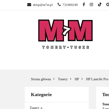
sklep@m7m.pl
732460240
SKLEP TONERY 
NAPRAWA DRUK
BLOG
KONTA
SKLEP TONERY POZNAŃ –
TONER
GŁOGOWSKA
Strona główna
Tonery
HP
HP LaserJet Pr
Kategorie
To
Tone
Tonery
Zami