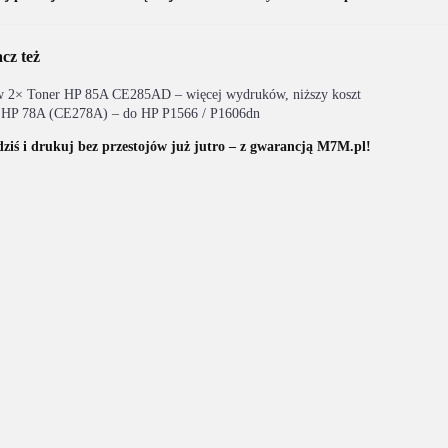
cz też
w 2× Toner HP 85A CE285AD – więcej wydruków, niższy koszt
 HP 78A (CE278A) – do HP P1566 / P1606dn
ziś i drukuj bez przestojów już jutro – z gwarancją M7M.pl!