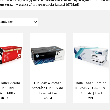
up teraz – wysyłka 24 h i gwarancja jakości M7M.pl!
 Toner Asarto
HP Zestaw dwóch
Tiom Toner Tiom do
HP 85BN |
tonerów HP 85A do
HP 85BN | CE285A |
 | 1600 str. |
LaserJet Pro
1600 str. | black
black
P1102,M1132 | 2 x 1
84.13
726.54
29.93
600 str. | black