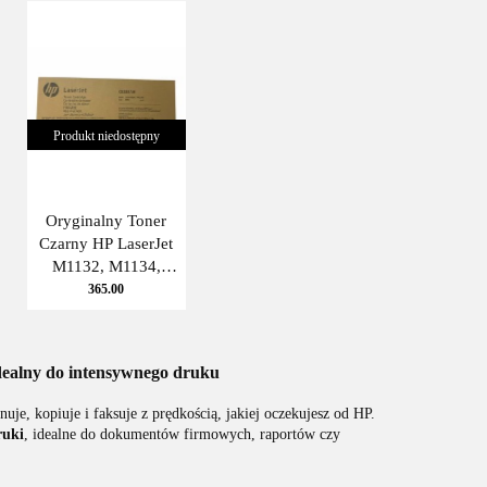
M1120, M1132
M1132 (uniwersalny)
(uniwersalny,
2K Black JetWorld
zwiększona wyda
Produkt niedostępny
Oryginalny Toner
Czarny HP LaserJet
M1132, M1134,
M1136, M1137,
365.00
M1138, M1139,
M1212, M1213,
M1214, M1216,
ealny do intensywnego druku
M1217, M1218,
M1219, P
nuje, kopiuje i faksuje z prędkością, jakiej oczekujesz od HP.
ruki
, idealne do dokumentów firmowych, raportów czy