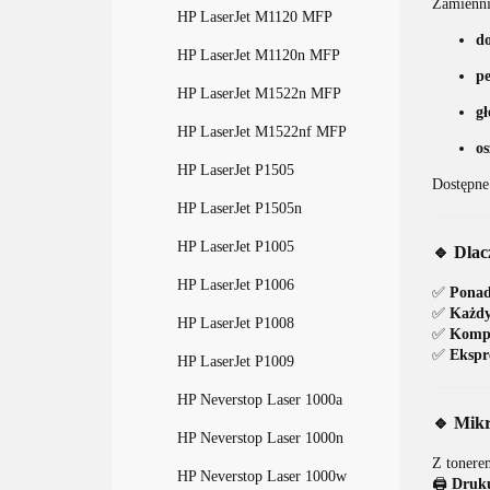
Zamienn
HP LaserJet M1120 MFP
do
HP LaserJet M1120n MFP
pe
HP LaserJet M1522n MFP
gł
HP LaserJet M1522nf MFP
os
HP LaserJet P1505
Dostępne
HP LaserJet P1505n
HP LaserJet P1005
🔹 Dlac
HP LaserJet P1006
✅
Ponad
✅
Każdy
HP LaserJet P1008
✅
Kompa
✅
Ekspr
HP LaserJet P1009
HP Neverstop Laser 1000a
🔹 Mikr
HP Neverstop Laser 1000n
Z tonere
HP Neverstop Laser 1000w
🖨️
Druku