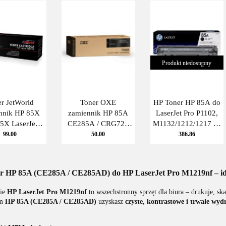
Produkt niedostępny
r JetWorld
Toner OXE
HP Toner HP 85A do
nnik HP 85X
zamiennik HP 85A
LaserJet Pro P1102,
5X LaserJet
CE285A / CRG725
M1132/1212/1217 | 1
2, M1216,
Hp LaserJet M1132,
600 str. | black
99.00
50.00
386.86
 (zwiększona
M1216, P1102,
jność) 3.1K
Canon LBP6000,
k JetWorld
LBP6018, LBP6020
r HP 85A (CE285A / CE285AD) do HP LaserJet Pro M1219nf – id
(3484B002AA) 1.6K
Bl
nie
HP LaserJet Pro M1219nf
to wszechstronny sprzęt dla biura – drukuje, ska
em
HP 85A (CE285A / CE285AD)
uzyskasz
czyste, kontrastowe i trwałe wyd