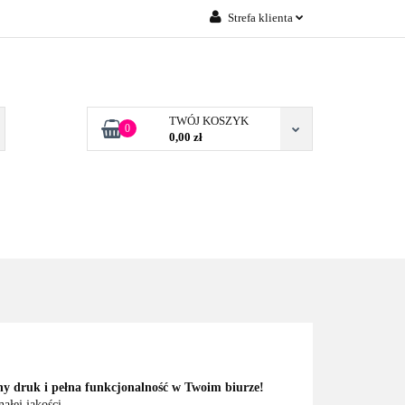
Strefa klienta
Zaloguj się
 FIRM POZNAŃ
Załóż konto
Dodaj zgłoszenie
TWÓJ KOSZYK
0
0,00 zł
Zgody cookies
TONERY DLA FIRM
BLOG
KONTAKT
POZNAŃ
 druk i pełna funkcjonalność w Twoim biurze!
ałej jakości.