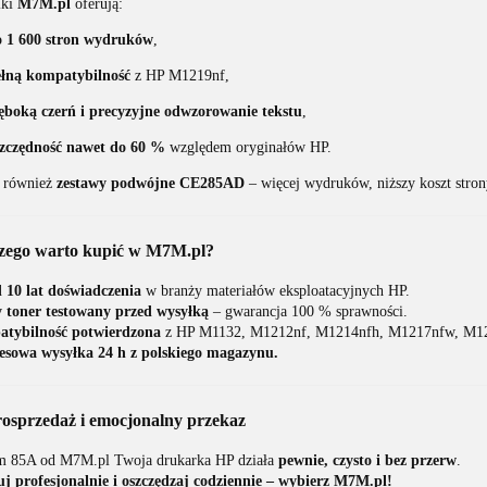
iki
M7M.pl
oferują:
 1 600 stron wydruków
,
łną kompatybilność
z HP M1219nf,
ęboką czerń i precyzyjne odwzorowanie tekstu
,
zczędność nawet do 60 %
względem oryginałów HP.
 również
zestawy podwójne CE285AD
– więcej wydruków, niższy koszt stron
zego warto kupić w M7M.pl?
 10 lat doświadczenia
w branży materiałów eksploatacyjnych HP.
 toner testowany przed wysyłką
– gwarancja 100 % sprawności.
tybilność potwierdzona
z HP M1132, M1212nf, M1214nfh, M1217nfw, M121
esowa wysyłka 24 h z polskiego magazynu.
osprzedaż i emocjonalny przekaz
m 85A od M7M.pl Twoja drukarka HP działa
pewnie, czysto i bez przerw
.
j profesjonalnie i oszczędzaj codziennie – wybierz M7M.pl!