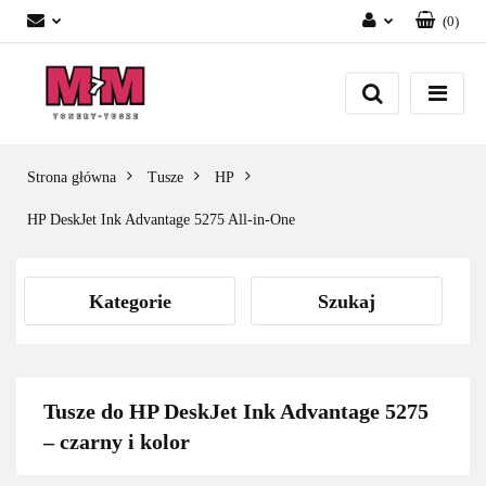
(
0
)
Zaloguj się
Załóż konto
Dodaj zgłoszenie
Zgody cookies
Strona główna
Tusze
HP
HP DeskJet Ink Advantage 5275 All-in-One
Kategorie
Szukaj
Tusze do HP DeskJet Ink Advantage 5275
– czarny i kolor