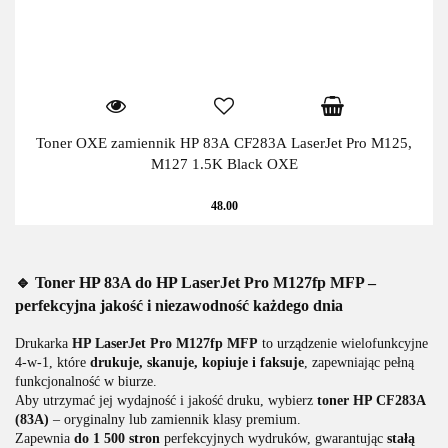
Toner OXE zamiennik HP 83A CF283A LaserJet Pro M125,
M127 1.5K Black OXE
48.00
🔹 Toner HP 83A do HP LaserJet Pro M127fp MFP –
perfekcyjna jakość i niezawodność każdego dnia
Drukarka
HP LaserJet Pro M127fp MFP
to urządzenie wielofunkcyjne
4-w-1, które
drukuje, skanuje, kopiuje i faksuje
, zapewniając pełną
funkcjonalność w biurze.
Aby utrzymać jej wydajność i jakość druku, wybierz
toner HP CF283A
(83A)
– oryginalny lub zamiennik klasy premium.
Zapewnia
do 1 500 stron
perfekcyjnych wydruków, gwarantując
stałą