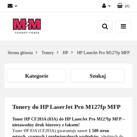
(
0
)
Zaloguj się
Załóż konto
Dodaj zgłoszenie
Zgody cookies
Strona główna
Tonery
HP
HP LaserJet Pro M127fp MFP
Kategorie
Szukaj
Tonery do HP LaserJet Pro M127fp MFP
Toner HP CF283A (83A) do HP LaserJet Pro M127fp MFP –
niezawodny druk biurowy z faksem!
Toner HP 83A (CF283A) gwarantuje nawet
1 500 stron
ostrych, czarnych i profesjonalnych wydruków
, idealnych do