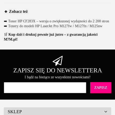
🔹 Zobacz też
➡️
Toner HP CF283X – wersja o zwiększonej wydajności do 2 200 stron
➡️
Tonery do modeli HP LaserJet Pro M127fw / M127fn / M125nw
🛒
Kup dziś i drukuj pewnie już jutro – z gwarancją jakości
M7M.pl!
ZAPISZ SIĘ DO NEWSLETTERA
I bądź na bieżąco ze wszystkimi nowościami!
SKLEP