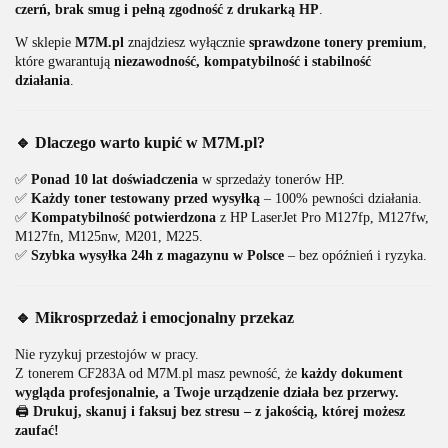
czerń, brak smug i pełną zgodność z drukarką HP
.
W sklepie
M7M.pl
znajdziesz wyłącznie
sprawdzone tonery premium
,
które gwarantują
niezawodność, kompatybilność i stabilność
działania
.
🔹 Dlaczego warto kupić w M7M.pl?
✅
Ponad 10 lat doświadczenia
w sprzedaży tonerów HP.
✅
Każdy toner testowany przed wysyłką
– 100% pewności działania.
✅
Kompatybilność potwierdzona
z HP LaserJet Pro M127fp, M127fw,
M127fn, M125nw, M201, M225.
✅
Szybka wysyłka 24h z magazynu w Polsce
– bez opóźnień i ryzyka.
🔹 Mikrosprzedaż i emocjonalny przekaz
Nie ryzykuj przestojów w pracy.
Z tonerem CF283A od M7M.pl masz pewność, że
każdy dokument
wygląda profesjonalnie, a Twoje urządzenie działa bez przerwy.
🖨️
Drukuj, skanuj i faksuj bez stresu – z jakością, której możesz
zaufać!