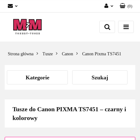
(
0
)
Zaloguj się
Załóż konto
Dodaj zgłoszenie
Zgody cookies
Strona główna
Tusze
Canon
Canon Pixma TS7451
Kategorie
Szukaj
Tusze do Canon PIXMA TS7451 – czarny i
kolorowy