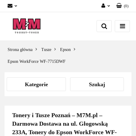
(
0
)
Zaloguj się
Załóż konto
Dodaj zgłoszenie
Zgody cookies
Strona główna
Tusze
Epson
Epson WorkForce WF-7715DWF
Kategorie
Szukaj
Tonery i Tusze Poznań – M7M.pl –
Darmowa Dostawa na ul. Głogowską
233A, Tonery do Epson WorkForce WF-