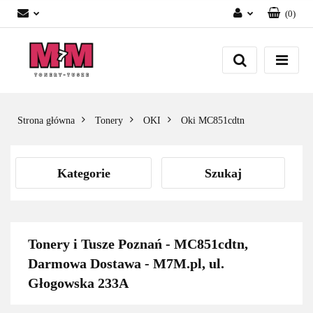
(
0
)
Zaloguj się
Załóż konto
Dodaj zgłoszenie
Zgody cookies
Strona główna
Tonery
OKI
Oki MC851cdtn
Kategorie
Szukaj
Tonery i Tusze Poznań - MC851cdtn,
Darmowa Dostawa - M7M.pl, ul.
Głogowska 233A