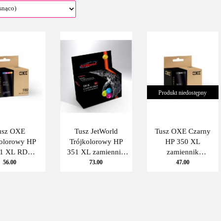
Produkt niedostępny
usz OXE
Tusz JetWorld
Tusz OXE Czarny
kolorowy HP
Trójkolorowy HP
HP 350 XL
1 XL RD
351 XL zamiennik
zamiennik
amiennik
refabrykowany
refabrykowany
56.00
73.00
47.00
abrykowany
CB338EE JetWorld
CB336EE OXE
38EE OXE