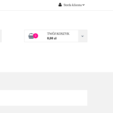
Strefa klienta
Zaloguj się
 FIRM POZNAŃ
Załóż konto
Dodaj zgłoszenie
TWÓJ KOSZYK
0
0,00 zł
Zgody cookies
TONERY DLA FIRM
BLOG
KONTAKT
POZNAŃ