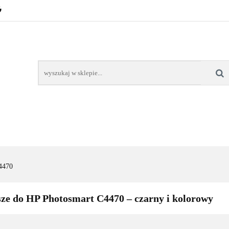
POZNAŃ – GŁOGOWSKA
TONERY
TUSZE
AREK POZNAŃ
TONERY DLA SZKÓŁ
TONERY DLA
KT
Y
TUSZE
NAPRAWA DRUKAREK
TONERY DLA
POZNAŃ
SZKÓŁ
4470
ze do HP Photosmart C4470 – czarny i kolorowy