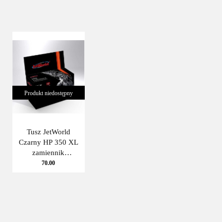
Produkt niedostępny
Tusz JetWorld
Czarny HP 350 XL
zamiennik
refabrykowany
70.00
CB336EE JetWorld