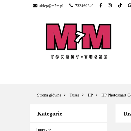
sklep@m7m.pl
732460240
SKLEP TONERY 
NAPRAWA DRUK
BLOG
KONTA
SKLEP TONERY POZNAŃ –
TONER
GŁOGOWSKA
Strona główna
Tusze
HP
HP Photosmart C
Kategorie
Tus
Tonery