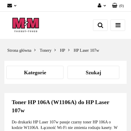
(
0
)
Zaloguj się
Załóż konto
Dodaj zgłoszenie
Zgody cookies
Strona główna
Tonery
HP
HP Laser 107w
Kategorie
Szukaj
Toner HP 106A (W1106A) do HP Laser
107w
Do drukarki HP Laser 107w pasuje czarny toner HP 106A o
kodzie W1106A. Łączność Wi-Fi nie zmienia rodzaju kasety. W