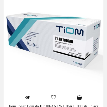
Tiom Toner Tiom do HP 106AN | W1106A | 1000 str. | black