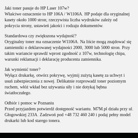
Jaki toner pasuje do HP Laser 107w?
Właściwe oznaczenie to HP 106A / W1106A. HP podaje dla oryginalnej
kasety około 1000 stron; rzeczywista liczba wydruków zależy od
pokrycia strony, ustawień jakości i rodzaju dokumentów.
Standardowa czy zwiększona wydajność?
Oryginalny toner ma oznaczenie W1106A. Na liście mogą znajdować się
zamienniki o deklarowanej wydajności 2000, 3000 lub 5000 stron. Przy
takim wariancie sprawdź wprost zgodność z 107w, technologię chipa,
warunki reklamacji i deklarację producenta zamiennika.
Jak wymienić toner?
Wyłącz drukarkę, otwórz pokrywę, wyjmij zużytą kasetę za uchwyt i
usuń zabezpieczenia z nowej. Delikatnie rozprowadź toner poziomym
ruchem, włóż wkład bez używania siły i nie dotykaj bębna
światłoczułego.
Odbiór i pomoc w Poznaniu
Przed przyjazdem potwierdź dostępność wariantu. M7M.pl działa przy ul.
Głogowskiej 233A. Zadzwoń pod +48 732 460 240 i podaj pełny model
drukarki lub kod starego tonera.