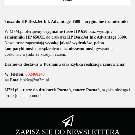
Tusze do HP DeskJet Ink Advantage 3500 – oryginalne i zamienniki
W M7M.pl oferujemy
oryginalne tusze HP 650
oraz
wydajne
zamienniki HP 650XL
do drukarki
HP DeskJet Ink Advantage 3500
.
Nasze tusze zapewniają
wysoką jakość wydruków
,
pełną
kompatybilność
z urządzeniem oraz
niezawodność
, gwarantując
doskonałe wyniki za każdym razem.
Darmowa dostawa w Poznaniu
oraz
szybka realizacja zamówienia
!
📞
Telefon
:
732460240
📧
Email
:
sklep@m7m.pl
M7M.pl –
tusze do drukarek Poznań
,
tonery Poznań
, szybka obsługa i
profesjonalna pomoc!
ZAPISZ SIĘ DO NEWSLETTERA