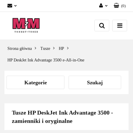
(
0
)
Zaloguj się
Załóż konto
Dodaj zgłoszenie
Zgody cookies
Strona główna
Tusze
HP
HP DeskJet Ink Advantage 3500 e-All-in-One
Kategorie
Szukaj
Tusze HP DeskJet Ink Advantage 3500 -
zamienniki i oryginalne