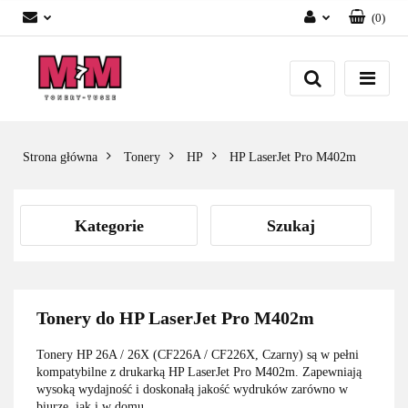
(
0
)
Zaloguj się
Załóż konto
Dodaj zgłoszenie
Zgody cookies
Strona główna
Tonery
HP
HP LaserJet Pro M402m
Kategorie
Szukaj
Tonery do HP LaserJet Pro M402m
Tonery HP 26A / 26X (CF226A / CF226X, Czarny) są w pełni
kompatybilne z drukarką HP LaserJet Pro M402m. Zapewniają
wysoką wydajność i doskonałą jakość wydruków zarówno w
biurze, jak i w domu.