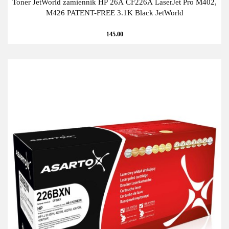
Toner JetWorld zamiennik HP 26A CF226A LaserJet Pro M402,
M426 PATENT-FREE 3.1K Black JetWorld
145.00