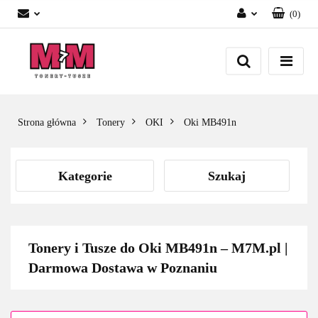
(
0
)
Zaloguj się
Załóż konto
Dodaj zgłoszenie
Zgody cookies
Strona główna
Tonery
OKI
Oki MB491n
Kategorie
Szukaj
Tonery i Tusze do Oki MB491n – M7M.pl |
Darmowa Dostawa w Poznaniu