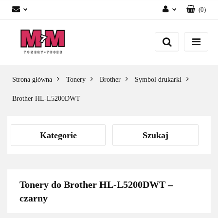
(
0
)
Zaloguj się
Załóż konto
Dodaj zgłoszenie
Zgody cookies
Strona główna
Tonery
Brother
Symbol drukarki
Brother HL-L5200DWT
Kategorie
Szukaj
Tonery do Brother HL-L5200DWT –
czarny