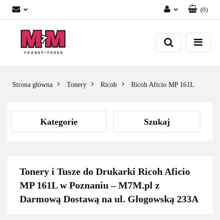
(
0
)
Zaloguj się
Załóż konto
Dodaj zgłoszenie
Zgody cookies
Strona główna
Tonery
Ricoh
Ricoh Aficio MP 161L
Kategorie
Szukaj
Tonery i Tusze do Drukarki Ricoh Aficio
MP 161L w Poznaniu – M7M.pl z
Darmową Dostawą na ul. Głogowską 233A