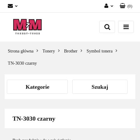
(
0
)
Zaloguj się
Załóż konto
Dodaj zgłoszenie
Zgody cookies
Strona główna
Tonery
Brother
Symbol tonera
TN-3030 czarny
Kategorie
Szukaj
TN-3030 czarny