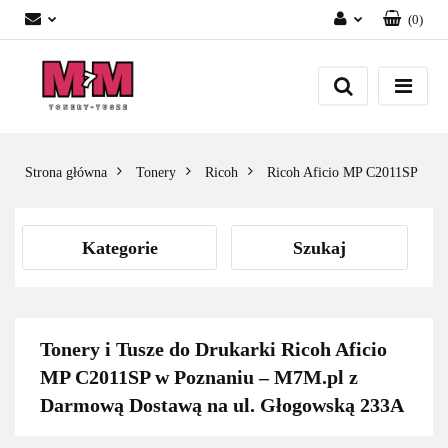
(
0
)
Zaloguj się
Załóż konto
Dodaj zgłoszenie
Zgody cookies
Strona główna
Tonery
Ricoh
Ricoh Aficio MP C2011SP
Kategorie
Szukaj
Tonery i Tusze do Drukarki Ricoh Aficio
MP C2011SP w Poznaniu – M7M.pl z
Darmową Dostawą na ul. Głogowską 233A