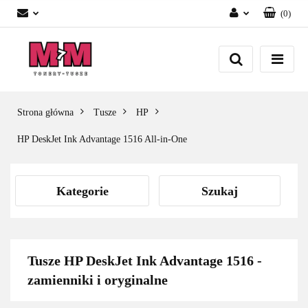
(
0
)
Zaloguj się
Załóż konto
Dodaj zgłoszenie
Zgody cookies
Strona główna
Tusze
HP
HP DeskJet Ink Advantage 1516 All-in-One
Kategorie
Szukaj
Tusze HP DeskJet Ink Advantage 1516 -
zamienniki i oryginalne