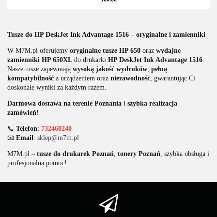
Tusze do HP DeskJet Ink Advantage 1516 – oryginalne i zamienniki
W M7M.pl oferujemy
oryginalne tusze HP 650
oraz
wydajne
zamienniki HP 650XL
do drukarki
HP DeskJet Ink Advantage 1516
.
Nasze tusze zapewniają
wysoką jakość wydruków
,
pełną
kompatybilność
z urządzeniem oraz
niezawodność
, gwarantując Ci
doskonałe wyniki za każdym razem.
Darmowa dostawa na terenie Poznania
i
szybka realizacja
zamówień
!
📞
Telefon
:
732460240
📧
Email
:
sklep@m7m.pl
M7M.pl –
tusze do drukarek Poznań
,
tonery Poznań
, szybka obsługa i
profesjonalna pomoc!