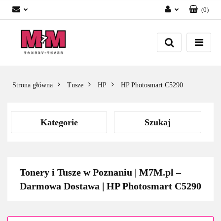
(
0
)
Zaloguj się
Załóż konto
Dodaj zgłoszenie
Zgody cookies
Strona główna
Tusze
HP
HP Photosmart C5290
Kategorie
Szukaj
Tonery i Tusze w Poznaniu | M7M.pl –
Darmowa Dostawa | HP Photosmart C5290