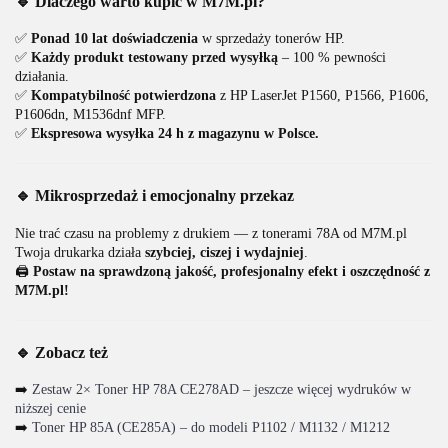
🔹 Dlaczego warto kupić w M7M.pl?
✅
Ponad 10 lat doświadczenia
w sprzedaży tonerów HP.
✅
Każdy produkt testowany przed wysyłką
– 100 % pewności
działania.
✅
Kompatybilność potwierdzona
z HP LaserJet P1560, P1566, P1606,
P1606dn, M1536dnf MFP.
✅
Ekspresowa wysyłka 24 h z magazynu w Polsce.
🔹 Mikrosprzedaż i emocjonalny przekaz
Nie trać czasu na problemy z drukiem — z tonerami 78A od M7M.pl
Twoja drukarka działa
szybciej, ciszej i wydajniej
.
🖨️
Postaw na sprawdzoną jakość, profesjonalny efekt i oszczędność z
M7M.pl!
🔹 Zobacz też
➡️
Zestaw 2× Toner HP 78A CE278AD – jeszcze więcej wydruków w
niższej cenie
➡️
Toner HP 85A (CE285A) – do modeli P1102 / M1132 / M1212