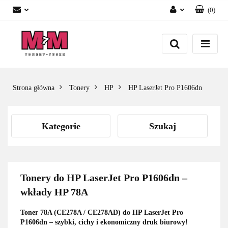
(
0
)
Zaloguj się
Załóż konto
Dodaj zgłoszenie
Zgody cookies
Strona główna
Tonery
HP
HP LaserJet Pro P1606dn
Kategorie
Szukaj
Tonery do HP LaserJet Pro P1606dn –
wkłady HP 78A
Toner 78A (CE278A / CE278AD) do HP LaserJet Pro
P1606dn – szybki, cichy i ekonomiczny druk biurowy!