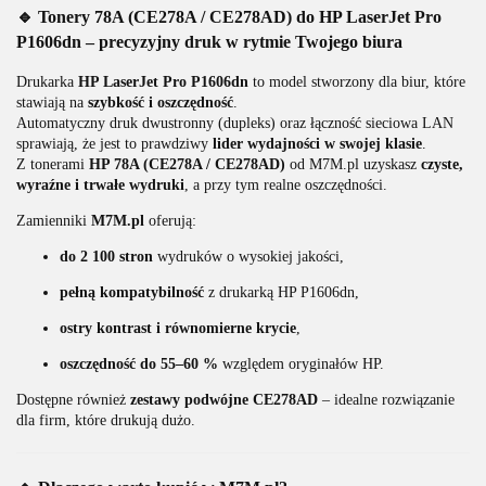
🔹 Tonery 78A (CE278A / CE278AD) do HP LaserJet Pro
P1606dn – precyzyjny druk w rytmie Twojego biura
Drukarka
HP LaserJet Pro P1606dn
to model stworzony dla biur, które
stawiają na
szybkość i oszczędność
.
Automatyczny druk dwustronny (dupleks) oraz łączność sieciowa LAN
sprawiają, że jest to prawdziwy
lider wydajności w swojej klasie
.
Z tonerami
HP 78A (CE278A / CE278AD)
od M7M.pl uzyskasz
czyste,
wyraźne i trwałe wydruki
, a przy tym realne oszczędności.
Zamienniki
M7M.pl
oferują:
do 2 100 stron
wydruków o wysokiej jakości,
pełną kompatybilność
z drukarką HP P1606dn,
ostry kontrast i równomierne krycie
,
oszczędność do 55–60 %
względem oryginałów HP.
Dostępne również
zestawy podwójne CE278AD
– idealne rozwiązanie
dla firm, które drukują dużo.