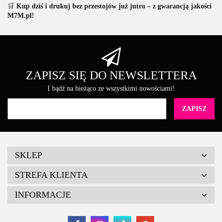
🛒
Kup dziś i drukuj bez przestojów już jutro – z gwarancją jakości
M7M.pl!
ZAPISZ SIĘ DO NEWSLETTERA
I bądź na bieżąco ze wszystkimi nowościami!
SKLEP
STREFA KLIENTA
INFORMACJE