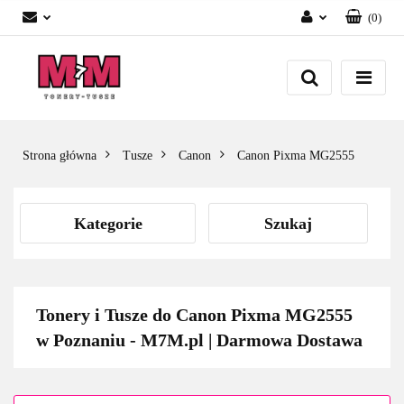
(
0
)
Zaloguj się
Załóż konto
Dodaj zgłoszenie
Zgody cookies
Strona główna
Tusze
Canon
Canon Pixma MG2555
Kategorie
Szukaj
Tonery i Tusze do Canon Pixma MG2555
w Poznaniu - M7M.pl | Darmowa Dostawa