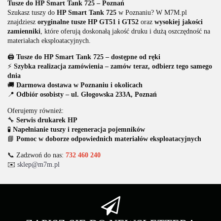
Tusze do HP Smart Tank 725 – Poznań
Szukasz tuszy do
HP Smart Tank 725
w Poznaniu? W M7M.pl
znajdziesz
oryginalne tusze HP GT51 i GT52
oraz
wysokiej jakości
zamienniki
, które oferują doskonałą jakość druku i dużą oszczędność na
materiałach eksploatacyjnych.
🖨️
Tusze do HP Smart Tank 725 – dostępne od ręki
⚡
Szybka realizacja zamówienia – zamów teraz, odbierz tego samego
dnia
🚚
Darmowa dostawa w Poznaniu i okolicach
📍
Odbiór osobisty – ul. Głogowska 233A, Poznań
Oferujemy również:
🔧
Serwis drukarek HP
🧪
Napełnianie tuszy i regeneracja pojemników
📘
Pomoc w doborze odpowiednich materiałów eksploatacyjnych
📞 Zadzwoń do nas:
732 460 240
✉️
sklep@m7m.pl