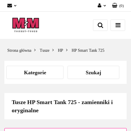
(
0
)
Zaloguj się
Załóż konto
Dodaj zgłoszenie
Zgody cookies
Strona główna
Tusze
HP
HP Smart Tank 725
Kategorie
Szukaj
Tusze HP Smart Tank 725 - zamienniki i
oryginalne