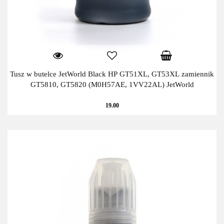
Tusz w butelce JetWorld Black HP GT51XL, GT53XL zamiennik
GT5810, GT5820 (M0H57AE, 1VV22AL) JetWorld
19.00