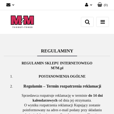
(
0
)
Zaloguj się
Załóż konto
Dodaj zgłoszenie
Zgody cookies
REGULAMINY
REGULAMIN SKLEPU INTERNETOWEGO
M7M.pl
POSTANOWIENIA OGÓLNE
Regulamin – Termin rozpatrzenia reklamacji
Sprzedawca rozpatruje reklamację w terminie
do 14 dni
kalendarzowych
od dnia jej otrzymania.
O wyniku rozpatrzenia reklamacji Kupujący zostanie
poinformowany na adres e-mail podany przy składaniu