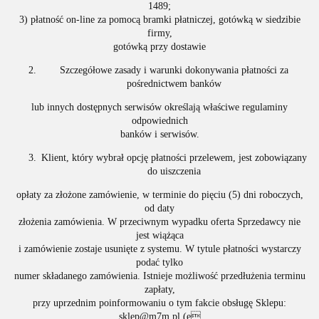
1489;
3) płatność on-line za pomocą bramki płatniczej, gotówką w siedzibie
firmy,
gotówką przy dostawie
Szczegółowe zasady i warunki dokonywania płatności za
pośrednictwem banków
lub innych dostępnych serwisów określają właściwe regulaminy
odpowiednich
banków i serwisów.
Klient, który wybrał opcję płatności przelewem, jest zobowiązany
do uiszczenia
opłaty za złożone zamówienie, w terminie do pięciu (5) dni roboczych,
od daty
złożenia zamówienia. W przeciwnym wypadku oferta Sprzedawcy nie
jest wiążąca
i zamówienie zostaje usunięte z systemu. W tytule płatności wystarczy
podać tylko
numer składanego zamówienia. Istnieje możliwość przedłużenia terminu
zapłaty,
przy uprzednim poinformowaniu o tym fakcie obsługę Sklepu:
sklep@m7m.pl (e