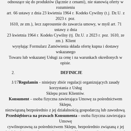
odnoszące się do produktów (łącznie z cenami), nie stanowią oferty w
rozumieniu
art. 66 ustawy z dnia 23 kwietnia 1964 r. Kodeks Cywilny (t.j. Dz.U. z
2023 r. poz.
1610, ze zm.), lecz zaproszenie do zawarcia umowy, w myśl art. 71
ustawy z dnia
23 kwietnia 1964 r. Kodeks Cywilny (tj. Dz.U. z 2023 r. poz. 1610, ze
zm.). Klient
wysyłając Formularz Zamówienia składa ofertę kupna i dostawy
wskazanego
Towaru lub wskazanej Usługi za cenę i na warunkach określonych w
opisie.
DEFINICJE
1/17
Regulamin
- niniejszy zbiór regulacji organizujących zasady
korzystania z Usług
Sklepu przez Klientów.
Konsument
- osoba fizyczna zawierająca Umowę za pośrednictwem
Sklepu,
niezwiązaną bezpośrednio z jej działalnością gospodarczą lub zawodową.
Przedsiębiorca na prawach Konsumenta
- osoba fizyczna zawierająca
Umowę
cywilnoprawną za pośrednictwem Sklepu, bezpośrednio związaną z jej