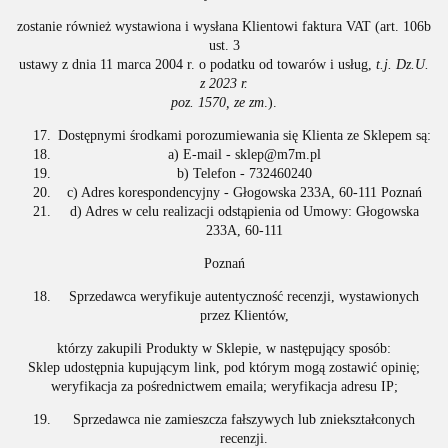
zostanie również wystawiona i wysłana Klientowi faktura VAT (art. 106b
ust. 3
ustawy z dnia 11 marca 2004 r. o podatku od towarów i usług,
t.j. Dz.U.
z 2023 r.
poz. 1570, ze zm
.).
Dostępnymi środkami porozumiewania się Klienta ze Sklepem są:
a) E-mail - sklep@m7m.pl
b) Telefon - 732460240
c) Adres korespondencyjny - Głogowska 233A, 60-111 Poznań
d) Adres w celu realizacji odstąpienia od Umowy: Głogowska
233A, 60-111
Poznań
Sprzedawca weryfikuje autentyczność recenzji, wystawionych
przez Klientów,
którzy zakupili Produkty w Sklepie, w następujący sposób:
Sklep udostępnia kupującym link, pod którym mogą zostawić opinię;
weryfikacja za pośrednictwem emaila; weryfikacja adresu IP;
Sprzedawca nie zamieszcza fałszywych lub zniekształconych
recenzji.