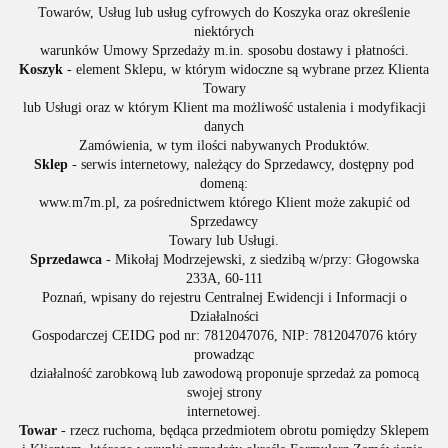
Towarów, Usług lub usług cyfrowych do Koszyka oraz określenie
niektórych
warunków Umowy Sprzedaży m.in. sposobu dostawy i płatności.
Koszyk
- element Sklepu, w którym widoczne są wybrane przez Klienta
Towary
lub Usługi oraz w którym Klient ma możliwość ustalenia i modyfikacji
danych
Zamówienia, w tym ilości nabywanych Produktów.
Sklep
- serwis internetowy, należący do Sprzedawcy, dostępny pod
domeną:
www.m7m.pl, za pośrednictwem którego Klient może zakupić od
Sprzedawcy
Towary lub Usługi.
Sprzedawca
- Mikołaj Modrzejewski, z siedzibą w/przy: Głogowska
233A, 60-111
Poznań, wpisany do rejestru Centralnej Ewidencji i Informacji o
Działalności
Gospodarczej CEIDG pod nr: 7812047076, NIP: 7812047076 który
prowadząc
działalność zarobkową lub zawodową proponuje sprzedaż za pomocą
swojej strony
internetowej.
Towar
- rzecz ruchoma, będąca przedmiotem obrotu pomiędzy Sklepem