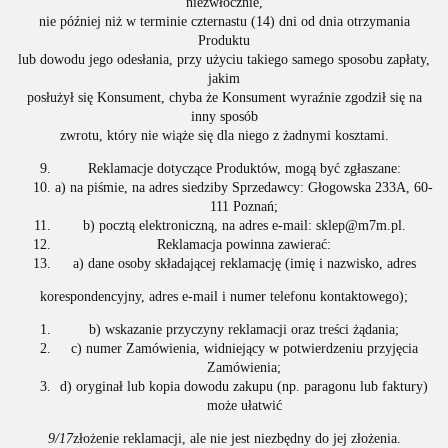
niezwłocznie,
nie później niż w terminie czternastu (14) dni od dnia otrzymania
Produktu
lub dowodu jego odesłania, przy użyciu takiego samego sposobu zapłaty,
jakim
posłużył się Konsument, chyba że Konsument wyraźnie zgodził się na
inny sposób
zwrotu, który nie wiąże się dla niego z żadnymi kosztami.
Reklamacje dotyczące Produktów, mogą być zgłaszane:
a) na piśmie, na adres siedziby Sprzedawcy: Głogowska 233A, 60-
111 Poznań;
b) pocztą elektroniczną, na adres e-mail: sklep@m7m.pl.
Reklamacja powinna zawierać:
a) dane osoby składającej reklamację (imię i nazwisko, adres
korespondencyjny, adres e-mail i numer telefonu kontaktowego);
b) wskazanie przyczyny reklamacji oraz treści żądania;
c) numer Zamówienia, widniejący w potwierdzeniu przyjęcia
Zamówienia;
d) oryginał lub kopia dowodu zakupu (np. paragonu lub faktury)
może ułatwić
9/17
złożenie reklamacji, ale nie jest niezbędny do jej złożenia.