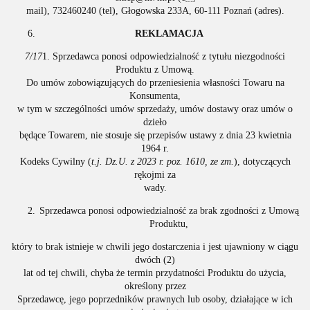
mail), 732460240 (tel), Głogowska 233A, 60-111 Poznań (adres).
REKLAMACJA
7/17
1. Sprzedawca ponosi odpowiedzialność z tytułu niezgodności
Produktu z Umową.
Do umów zobowiązujących do przeniesienia własności Towaru na
Konsumenta,
w tym w szczególności umów sprzedaży, umów dostawy oraz umów o
dzieło
będące Towarem, nie stosuje się przepisów ustawy z dnia 23 kwietnia
1964 r.
Kodeks Cywilny (
t.j. Dz.U. z 2023 r. poz. 1610, ze zm.
), dotyczących
rękojmi za
wady.
Sprzedawca ponosi odpowiedzialność za brak zgodności z Umową
Produktu,
który to brak istnieje w chwili jego dostarczenia i jest ujawniony w ciągu
dwóch (2)
lat od tej chwili, chyba że termin przydatności Produktu do użycia,
określony przez
Sprzedawcę, jego poprzedników prawnych lub osoby, działające w ich