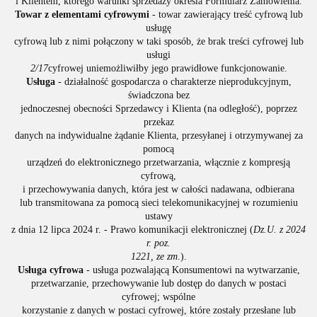
i Klientem, którego warunki sprzedaży określa Formularz Zamówienia.
Towar z elementami cyfrowymi
- towar zawierający treść cyfrową lub
usługę
cyfrową lub z nimi połączony w taki sposób, że brak treści cyfrowej lub
usługi
2/17
cyfrowej uniemożliwiłby jego prawidłowe funkcjonowanie.
Usługa
- działalność gospodarcza o charakterze nieprodukcyjnym,
świadczona bez
jednoczesnej obecności Sprzedawcy i Klienta (na odległość), poprzez
przekaz
danych na indywidualne żądanie Klienta, przesyłanej i otrzymywanej za
pomocą
urządzeń do elektronicznego przetwarzania, włącznie z kompresją
cyfrową,
i przechowywania danych, która jest w całości nadawana, odbierana
lub transmitowana za pomocą sieci telekomunikacyjnej w rozumieniu
ustawy
z dnia 12 lipca 2024 r. - Prawo komunikacji elektronicznej (
Dz.U. z 2024
r. poz.
1221, ze zm
.).
Usługa cyfrowa
- usługa pozwalającą Konsumentowi na wytwarzanie,
przetwarzanie, przechowywanie lub dostęp do danych w postaci
cyfrowej; wspólne
korzystanie z danych w postaci cyfrowej, które zostały przesłane lub