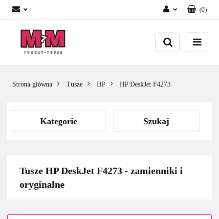
(
0
)
Zaloguj się
Załóż konto
Dodaj zgłoszenie
Zgody cookies
Strona główna
Tusze
HP
HP DeskJet F4273
Kategorie
Szukaj
Tusze HP DeskJet F4273 - zamienniki i
oryginalne