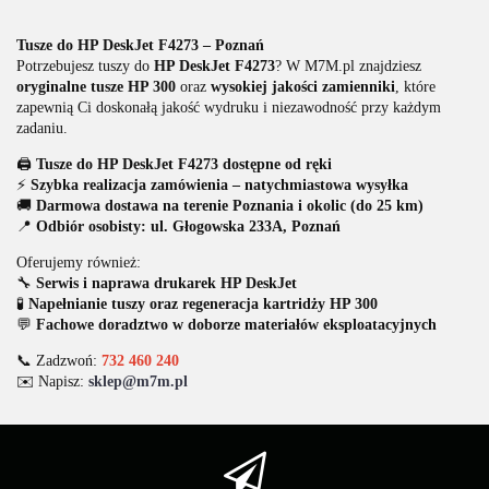
Tusze do HP DeskJet F4273 – Poznań
Potrzebujesz tuszy do
HP DeskJet F4273
? W M7M.pl znajdziesz
oryginalne tusze HP 300
oraz
wysokiej jakości zamienniki
, które
zapewnią Ci doskonałą jakość wydruku i niezawodność przy każdym
zadaniu.
🖨️
Tusze do HP DeskJet F4273 dostępne od ręki
⚡
Szybka realizacja zamówienia – natychmiastowa wysyłka
🚚
Darmowa dostawa na terenie Poznania i okolic (do 25 km)
📍
Odbiór osobisty: ul. Głogowska 233A, Poznań
Oferujemy również:
🔧
Serwis i naprawa drukarek HP DeskJet
🧪
Napełnianie tuszy oraz regeneracja kartridży HP 300
💬
Fachowe doradztwo w doborze materiałów eksploatacyjnych
📞 Zadzwoń:
732 460 240
✉️ Napisz:
sklep@m7m.pl