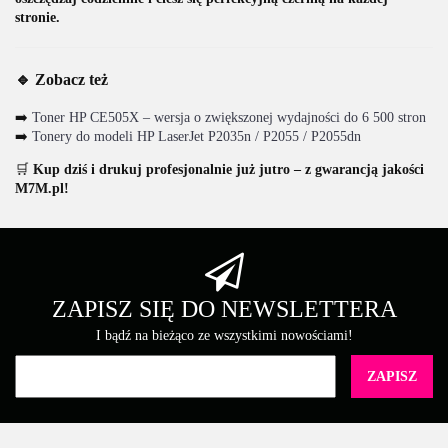
stronie.
🔹 Zobacz też
➡️
Toner HP CE505X – wersja o zwiększonej wydajności do 6 500 stron
➡️
Tonery do modeli HP LaserJet P2035n / P2055 / P2055dn
🛒
Kup dziś i drukuj profesjonalnie już jutro – z gwarancją jakości
M7M.pl!
ZAPISZ SIĘ DO NEWSLETTERA
I bądź na bieżąco ze wszystkimi nowościami!