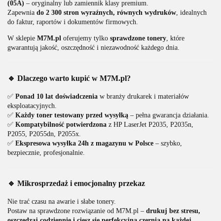
(05A)
– oryginalny lub zamiennik klasy premium.
Zapewnia
do 2 300 stron wyraźnych, równych wydruków
, idealnych
do faktur, raportów i dokumentów firmowych.
W sklepie
M7M.pl
oferujemy tylko
sprawdzone tonery
, które
gwarantują jakość, oszczędność i niezawodność każdego dnia.
🔹 Dlaczego warto kupić w M7M.pl?
✅
Ponad 10 lat doświadczenia
w branży drukarek i materiałów
eksploatacyjnych.
✅
Każdy toner testowany przed wysyłką
– pełna gwarancja działania.
✅
Kompatybilność potwierdzona
z HP LaserJet P2035, P2035n,
P2055, P2055dn, P2055x.
✅
Ekspresowa wysyłka 24h z magazynu w Polsce
– szybko,
bezpiecznie, profesjonalnie.
🔹 Mikrosprzedaż i emocjonalny przekaz
Nie trać czasu na awarie i słabe tonery.
Postaw na sprawdzone rozwiązanie od M7M.pl –
drukuj bez stresu,
oszczędzaj codziennie i ciesz się perfekcyjną czernią na każdej