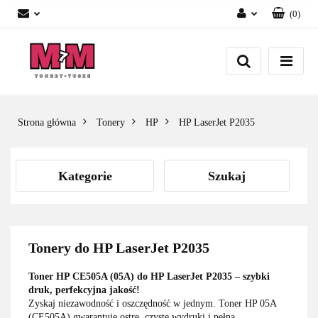
(
0
)
Zaloguj się
Załóż konto
Dodaj zgłoszenie
Zgody cookies
Strona główna
Tonery
HP
HP LaserJet P2035
Kategorie
Szukaj
Tonery do HP LaserJet P2035
Toner HP CE505A (05A) do HP LaserJet P2035 – szybki
druk, perfekcyjna jakość!
Zyskaj niezawodność i oszczędność w jednym. Toner HP 05A
(CE505A) gwarantuje ostre, czyste wydruki i pełną