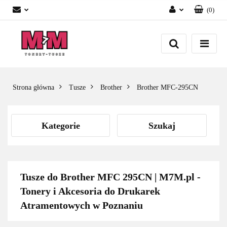
(
0
)
Zaloguj się
Załóż konto
Dodaj zgłoszenie
Zgody cookies
Strona główna
Tusze
Brother
Brother MFC-295CN
Kategorie
Szukaj
Tusze do Brother MFC 295CN | M7M.pl -
Tonery i Akcesoria do Drukarek
Atramentowych w Poznaniu