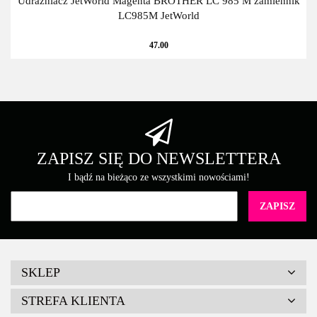
Udrażniacz JetWorld Magenta BROTHER LC 985 M zamiennik
LC985M JetWorld
47.00
ZAPISZ SIĘ DO NEWSLETTERA
I bądź na bieżąco ze wszystkimi nowościami!
SKLEP
STREFA KLIENTA