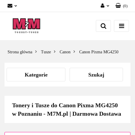
(
0
)
Zaloguj się
Załóż konto
Dodaj zgłoszenie
Zgody cookies
Strona główna
Tusze
Canon
Canon Pixma MG4250
Kategorie
Szukaj
Tonery i Tusze do Canon Pixma MG4250
w Poznaniu - M7M.pl | Darmowa Dostawa