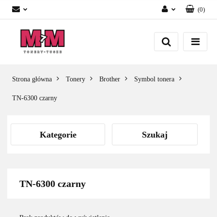
(
0
)
Zaloguj się
Załóż konto
Dodaj zgłoszenie
Zgody cookies
Strona główna
Tonery
Brother
Symbol tonera
TN-6300 czarny
Kategorie
Szukaj
TN-6300 czarny