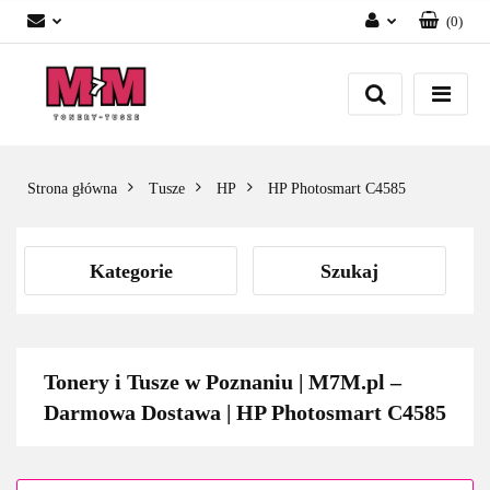
(
0
)
Zaloguj się
Załóż konto
Dodaj zgłoszenie
Zgody cookies
Strona główna
Tusze
HP
HP Photosmart C4585
Kategorie
Szukaj
Tonery i Tusze w Poznaniu | M7M.pl –
Darmowa Dostawa | HP Photosmart C4585