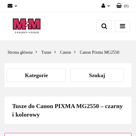
(
0
)
Zaloguj się
Załóż konto
Dodaj zgłoszenie
Zgody cookies
Strona główna
Tusze
Canon
Canon Pixma MG2550
Kategorie
Szukaj
Tusze do Canon PIXMA MG2550 – czarny
i kolorowy