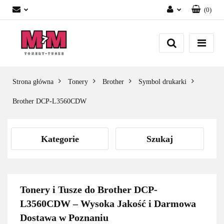
(
0
)
Zaloguj się
Załóż konto
Dodaj zgłoszenie
Zgody cookies
Strona główna
Tonery
Brother
Symbol drukarki
Brother DCP-L3560CDW
Kategorie
Szukaj
Tonery i Tusze do Brother DCP-
L3560CDW – Wysoka Jakość i Darmowa
Dostawa w Poznaniu